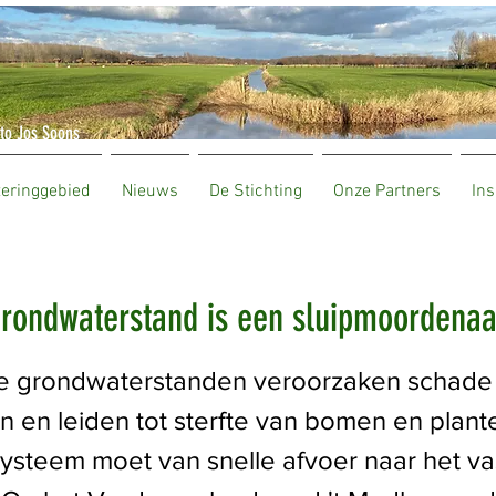
to Jos Soons
teringgebied
Nieuws
De Stichting
Onze Partners
Ins
rondwaterstand is een sluipmoordenaa
e grondwaterstanden veroorzaken schade
n en leiden tot sterfte van bomen en plant
ysteem moet van snelle afvoer naar het v