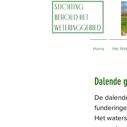
Fo
Home
Het We
Dalende g
De dalend
funderinge
Het waters