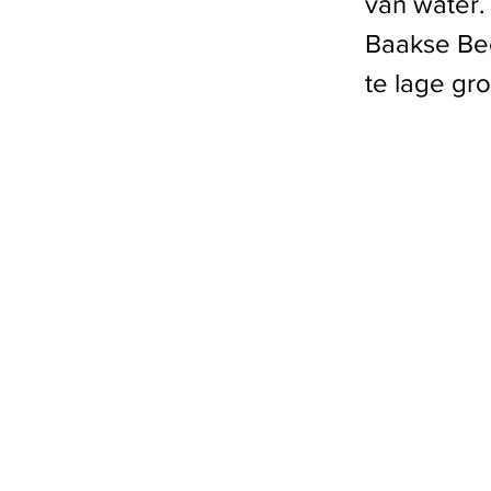
van water.
Baakse Bee
te lage gro