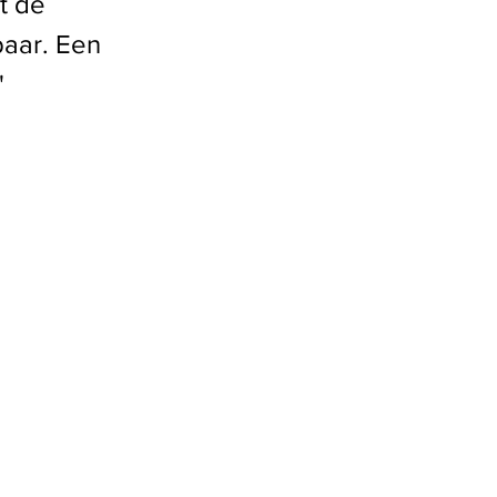
t de
baar. Een
'