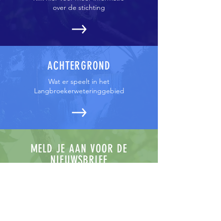
over de stichting
ACHTERGROND
Wat er speelt in het
Langbroekerweteringgebied
MELD JE AAN VOOR DE
NIEUWSBRIEF
Meld je aan voor de nieuwsbrief,
we houden je op de hoogte van
ontwikkelingen in het gebied.