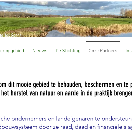
to Jos Soons
teringgebied
Nieuws
De Stichting
Onze Partners
Ins
om dit mooie gebied te behouden, beschermen en te p
e het herstel van natuur en aarde in de praktijk breng
sche ondernemers en landeigenaren te ondersteunen
dbouwsysteem door ze raad, daad en financiële sla