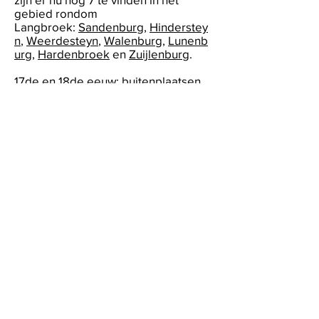
gebied rondom
Langbroek:
Sandenburg
,
Hinderstey
n
,
Weerdesteyn
,
Walenburg
,
Lunenb
urg
,
Hardenbroek
en
Zuijlenburg
.
17de en 18de eeuw: buitenplaatsen
In de 17de eeuw vestigden
welgestelde families zich in de
Kromme-Rijnregio. In die tijd was de
grond er voor betrekkelijk weinig
geld te koop en zo bouwden deze
families
buitenplaatsen
om in de
zomer of een paar maanden per jaar
te verblijven. Een prachtig voorbeeld
is
kasteel
Broekhuizen
en
Leeuwenbur
g
. Met kasteel
Sterkenburg
, dat al
wordt vermeld in een geschrift uit
1261, start de
eeuwenoude
kastelenweg langs de
Langbroekerwetering
.
Huidige tijd