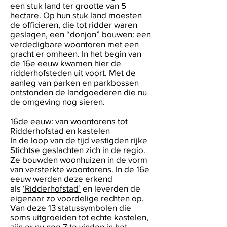
een stuk land ter grootte van 5
hectare. Op hun stuk land moesten
de officieren, die tot ridder waren
geslagen, een “donjon” bouwen: een
verdedigbare woontoren met een
gracht er omheen. In het begin van
de 16e eeuw kwamen hier de
ridderhofsteden uit voort. Met de
aanleg van parken en parkbossen
ontstonden de landgoederen die nu
de omgeving nog sieren.
16de eeuw: van woontorens tot
Ridderhofstad en kastelen
In de loop van de tijd vestigden rijke
Stichtse geslachten zich in de regio.
Ze bouwden woonhuizen in de vorm
van versterkte woontorens. In de 16e
eeuw werden deze erkend
als
‘Ridderhofstad’
en leverden de
eigenaar zo voordelige rechten op.
Van deze 13 statussymbolen die
soms uitgroeiden tot echte kastelen,
zijn er nu nog 7 te vinden in het