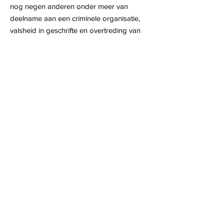
nog negen anderen onder meer van
deelname aan een criminele organisatie,
valsheid in geschrifte en overtreding van
de meststoffenwet.
Volgens het OM staat de hele keten van
verdachten die te maken hebben met de
aan- en afvoer van en naar de
biogascentrale in Bunschoten-Spakenburg
terecht. Justitie vermoedt dat er zo
duizenden tonnen digestaat, het
restproduct van de biogascentrale, illegaal
zijn gebruikt als mest.
Lees verder