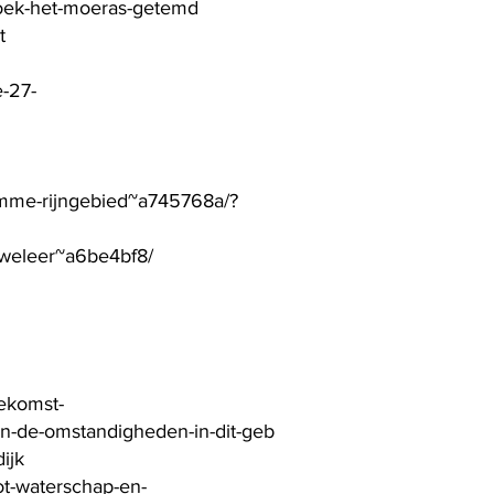
gbroek-het-moeras-getemd
t
e-27-
kromme-rijngebied~a745768a/?
n-weleer~a6be4bf8/
oekomst-
ten-de-omstandigheden-in-dit-geb
ijk
ot-waterschap-en-