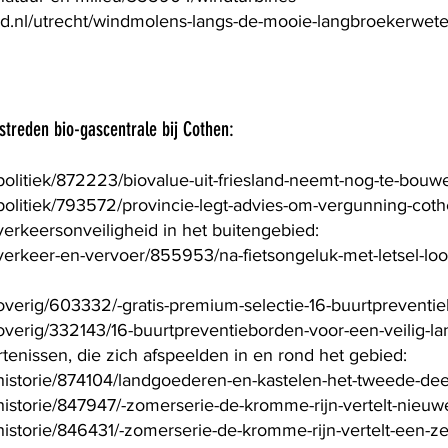
d.nl/utrecht/windmolens-langs-de-mooie-langbroekerwete
streden bio-gascentrale bij Cothen:
/politiek/872223/biovalue-uit-friesland-neemt-nog-te-bou
/politiek/793572/provincie-legt-advies-om-vergunning-cothe
verkeersonveiligheid in het buitengebied:
/verkeer-en-vervoer/855953/na-fietsongeluk-met-letsel-lo
/overig/603332/-gratis-premium-selectie-16-buurtpreventie
/overig/332143/16-buurtpreventieborden-voor-een-veilig-l
enissen, die zich afspeelden in en rond het gebied:
l/historie/874104/landgoederen-en-kastelen-het-tweede-
/historie/847947/-zomerserie-de-kromme-rijn-vertelt-nieuw
l/historie/846431/-zomerserie-de-kromme-rijn-vertelt-een