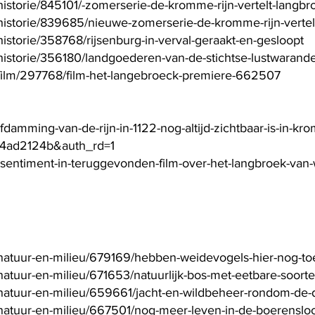
/historie/845101/-zomerserie-de-kromme-rijn-vertelt-lan
/historie/839685/nieuwe-zomerserie-de-kromme-rijn-vertel
historie/358768/rijsenburg-in-verval-geraakt-en-gesloopt
/historie/356180/landgoederen-van-de-stichtse-lustwarand
l/film/297768/film-het-langebroeck-premiere-662507
afdamming-van-de-rijn-in-1122-nog-altijd-zichtbaar-is-in-
4ad2124b&auth_rd=1
n-sentiment-in-teruggevonden-film-over-het-langbroek-va
l/natuur-en-milieu/679169/hebben-weidevogels-hier-nog-t
/natuur-en-milieu/671653/natuurlijk-bos-met-eetbare-soor
nat
uur-en-milieu/659661/jacht-en-wildbeheer-rondom-de-d
l/natuur-en-milieu/667501/nog-meer-leven-in-de-boerenslo