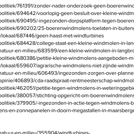
l/politiek/761391/zonder-nader-onderzoek-geen-boerenwi
politiek/694642/voorlopig-geen-besluit-over-kleine-windmo
l/politiek/690495/-ingezonden-dorpsplatform-tegen-boer
/politiek/690202/25-boerenwindmolens-toelaten-in-buiteng
s/lokaal/687446/geen-haast-met-windturbines
/politiek/684428/college-staat-een-kleine-windmolen-in-l
l/natuur-en-milieu/683599/een-kleine-windmolen-in-langb
l/politiek/680386/petitie-kleine-windmolens-aangeboden-
s/lokaal/659607/agrarische-windmolens-niet-zijnde-windm
al/natuur-en-milieu/606493/ingezonden-zorgen-over-plan
l/opinie/406893/cda-raadspraat-rentmeesterschap-windmol
/politiek/462051/petitie-tegen-windmolens-in-weteringgeb
/politiek/380057/stichting-opgericht-om-boerenwindmolen
l/politiek/379905/-ingezonden-in-actie-tegen-windmolens
lens-en-zonnepanelen-in-doorn-megastallen-in-maarsberg
/natuur-en-milieu/355904/windturbines-