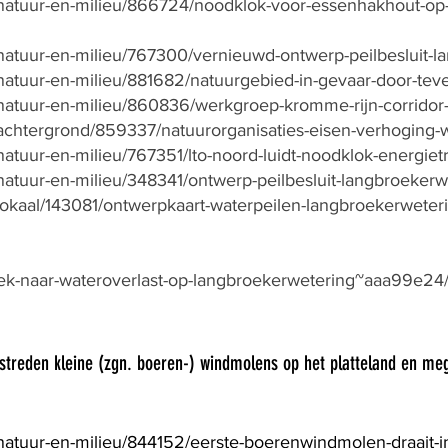
l/natuur-en-milieu/866724/noodklok-voor-essenhakhout-o
/natuur-en-milieu/767300/vernieuwd-ontwerp-peilbesluit-l
natuur-en-milieu/881682/natuurgebied-in-gevaar-door-tevee
l/natuur-en-milieu/860836/werkgroep-kromme-rijn-corridor
l/achtergrond/859337/natuurorganisaties-eisen-verhoging-
natuur-en-milieu/767351/lto-noord-luidt-noodklok-energietr
/natuur-en-milieu/348341/ontwerp-peilbesluit-langbroeker
l/lokaal/143081/ontwerpkaart-waterpeilen-langbroekerwet
oek-naar-wateroverlast-op-langbroekerwetering~aaa99e24
mstreden kleine (zgn. boeren-) windmolens op het platteland en 
/natuur-en-milieu/844152/eerste-boerenwindmolen-draait-i