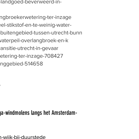
p-landgoed-beverweerd-in-
angbroekerwetering-ter-inzage
l-stikstof-en-te-weinig-water-
-buitengebied-tussen-utrecht-bunn
waterpeil-overlangbroek-en-k
ansitie-utrecht-in-gevaar
wetering-ter-inzage-708427
eringgebied-514658
/
mega-windmolens langs het Amsterdam-
n-wijk-bij-duurstede