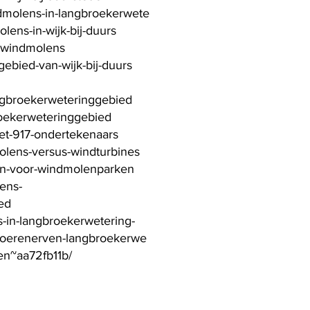
ndmolens-in-langbroekerwete
lens-in-wijk-bij-duurs
enwindmolens
ebied-van-wijk-bij-duurs
angbroekerweteringgebied
roekerweteringgebied
met-917-ondertekenaars
olens-versus-windturbines
nen-voor-windmolenparken
ens-
ied
s-in-langbroekerwetering-
-boerenerven-langbroekerwe
en~aa72fb11b/