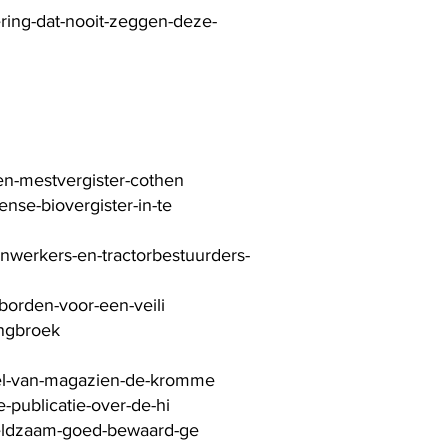
ring-dat-nooit-zeggen-deze-
wen-mestvergister-cothen
nse-biovergister-in-te
onwerkers-en-tractorbestuurders-
borden-voor-een-veili
angbroek
deel-van-magazien-de-kromme
e-publicatie-over-de-hi
-zeldzaam-goed-bewaard-ge