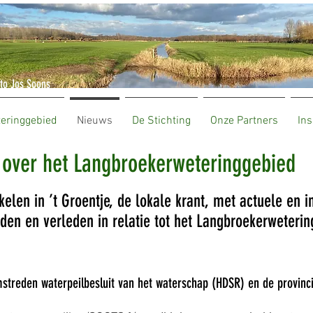
to Jos Soons
teringgebied
Nieuws
De Stichting
Onze Partners
Ins
je over het Langbroekerweteringgebied
kelen in ’t Groentje, de lokale krant, met actuele en 
eden en verleden in relatie tot het Langbroekerweter
mstreden waterpeilbesluit van het waterschap (HDSR) en de provinc