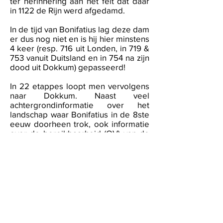
ter herinnering aan het feit dat daar
in 1122 de Rijn werd afgedamd.
In de tijd van Bonifatius lag deze dam
er dus nog niet en is hij hier minstens
4 keer (resp. 716 uit Londen, in 719 &
753 vanuit Duitsland en in 754 na zijn
dood uit Dokkum) gepasseerd!
In 22 etappes loopt men vervolgens
naar Dokkum. Naast veel
achtergrondinformatie over het
landschap waar Bonifatius in de 8ste
eeuw doorheen trok, ook informatie
over de bereikbaarheid (OV) van de
start/opstappunten en de lokale
horeca. Het voert je langs de
Bonifatiussteden Utrecht en
Breukelen, via Almere naar de
eindbestemming Dokkum (5 juni 754,
Bonifatius vermoord).
In geen andere stad in Nederland is
zoveel over Bonifatius te vinden als