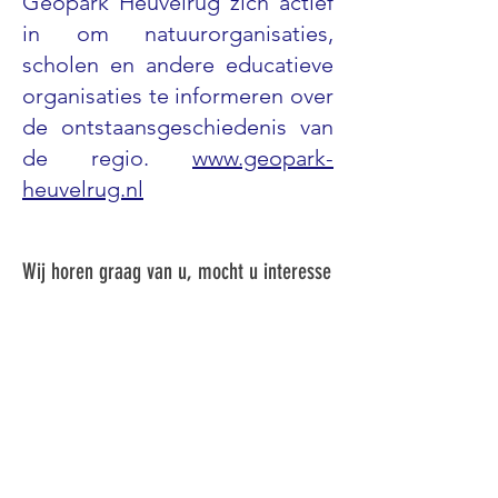
Geopark Heuvelrug zich actief
in om natuurorganisaties,
scholen en andere educatieve
organisaties te informeren over
de ontstaansgeschiedenis van
de regio.
www.geopark-
heuvelrug.nl
Wij horen graag van u, mocht u interesse
hebben in een vermelding op onze
website, of ideëen over andere lokale
partners. Email ons
op
behoudhetweteringgebied@gmail.com