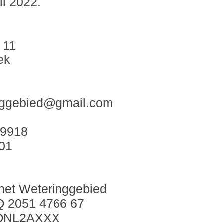
uli 2022.
 11
ek
nggebied@gmail.com
39918
01
 het Weteringgebied
 2051 4766 67
NQNL2AXXX