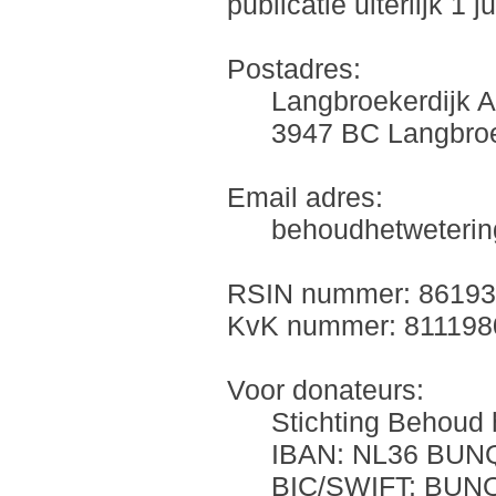
publicatie uiterlijk 1 j
Postadres:
Langbroekerdijk A
3947 BC Langbro
Email adres:
behoudhetweteri
RSIN nummer: 8619
KvK nummer: 811198
Voor donateurs:
Stichting Behoud
IBAN: NL36 BUNQ
BIC/SWIFT: BU