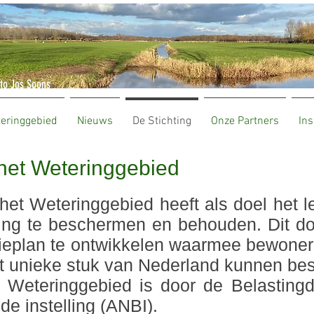
to Jos Soons
teringgebied
Nieuws
De Stichting
Onze Partners
Ins
het Weteringgebied
het Weteringgebied heeft als doel het l
ng te beschermen en behouden. Dit doet
sieplan te ontwikkelen waarmee bewone
dit unieke stuk van Nederland kunnen b
 Weteringgebied is door de Belasting
e instelling (ANBI).