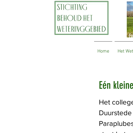
Fo
Home
Het We
Eén klein
Het colleg
Duurstede 
Paraplubes