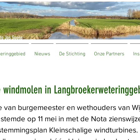
to Jos Soons
teringgebied
Nieuws
De Stichting
Onze Partners
Ins
e windmolen in Langbroekerweteringge
e van burgemeester en wethouders van Wij
stemde op 11 mei in met de Nota zienswijz
temmingsplan Kleinschalige windturbines