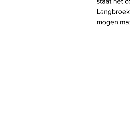
staat het 
Langbroeke
mogen max