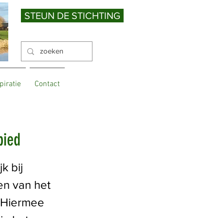
STEUN DE STICHTING
piratie
Contact
bied
k bij
en van het
. Hiermee