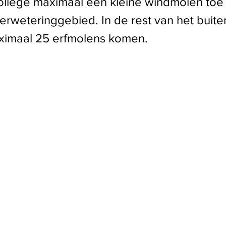
college maximaal één kleine windmolen toe 
rweteringgebied. In de rest van het buit
imaal 25 erfmolens komen.