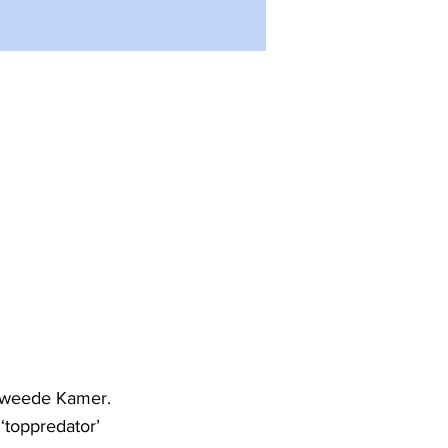
 Tweede Kamer.
‘toppredator’