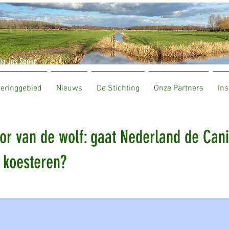
to Jos Soons
teringgebied
Nieuws
De Stichting
Onze Partners
Ins
oor van de wolf: gaat Nederland de Cani
t koesteren?