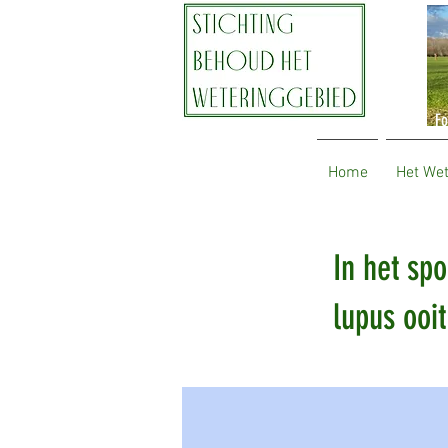
Fo
Home
Het We
In het sp
lupus ooi