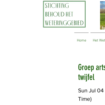
Fo
Home
Het We
Groep art
twijfel
Sun Jul 0
Time)