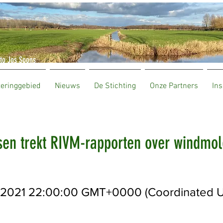
to Jos Soons
teringgebied
Nieuws
De Stichting
Onze Partners
Ins
sen trekt RIVM-rapporten over windmol
4 2021 22:00:00 GMT+0000 (Coordinated U