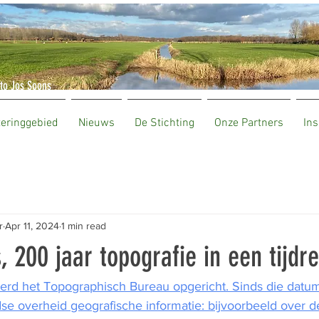
to Jos Soons
teringgebied
Nieuws
De Stichting
Onze Partners
Ins
r
Apr 11, 2024
1 min read
s, 200 jaar topografie in een tijdr
werd het Topographisch Bureau opgericht. Sinds die datu
se overheid geografische informatie: bijvoorbeeld over de