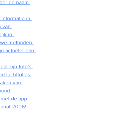
nder de naam 
informatie in 
n van 
jk in 
euwe methoden 
n actueler dan 
t zijn foto’s 
d luchtfoto’s 
maken van 
oond.
k met de app 
vanaf 2006!