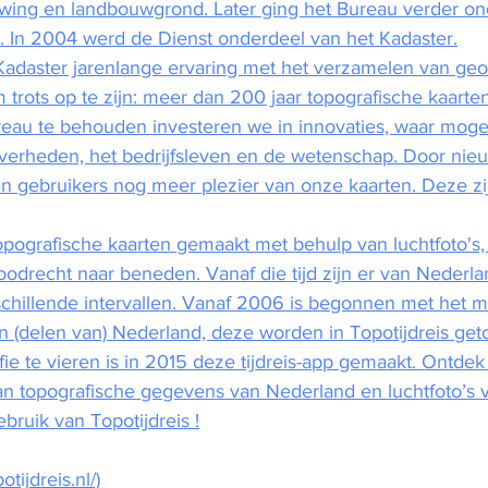
wing en landbouwgrond. Later ging het Bureau verder o
. In 2004 werd de Dienst onderdeel van het Kadaster.
adaster jarenlange ervaring met het verzamelen van geo-
m trots op te zijn: meer dan 200 jaar topografische kaarte
veau te behouden investeren we in innovaties, waar mogeli
erheden, het bedrijfsleven en de wetenschap. Door ni
 gebruikers nog meer plezier van onze kaarten. Deze zij
ografische kaarten gemaakt met behulp van luchtfoto's, da
loodrecht naar beneden. Vanaf die tijd zijn er van Nederlan
chillende intervallen. Vanaf 2006 is begonnen met het 
van (delen van) Nederland, deze worden in Topotijdreis get
ie te vieren is in 2015 deze tijdreis-app gemaakt. Ontde
n topografische gegevens van Nederland en luchtfoto’s 
ebruik van Topotijdreis !
tijdreis.nl/)