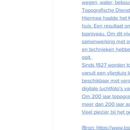
wegen, water, bebou
Topografische Dienst
Hiermee haalde het K
huis. Een resultaat o
topniveau. Om dit ni
samenwerking met ov
en technieken hebben
ooit.
Sinds 1927 worden top
vanuit een vliegtuig 
beschikbaar met vers
digitale luchtfoto’s 
Om 200 jaar topograf
meer dan 200 jaar aa
Veel plezier bij het g
(Bron: https://www.topo