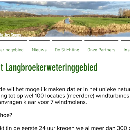
to Jos Soons
teringgebied
Nieuws
De Stichting
Onze Partners
Ins
t Langbroekerweteringgebied
e wil het mogelijk maken dat er in het unieke natu
g tot op wel 100 locaties (meerdere) windturbine
aanvragen klaar voor 7 windmolens.
 hoe?
 (in de eerste 24 uur kregen we al meer dan 300 on