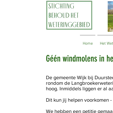
Fo
Home
Het We
Géén windmolens in he
De gemeente Wijk bij Duursted
rondom de Langbroekerweterin
hoog. Inmiddels liggen er al 
Dit kun jij helpen voorkomen -
We hebben een petitie gemaakt